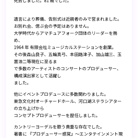
死去しました。81 歳でした。
遺言により葬儀、告別式は近親者のみで営まれました。
お別れ会、偲ぶ会の予定はありません。
大学時代からアマチュアフォーク団体のリーダーを務
め、
1964 年 有限会社ミュージカルステーションを創業。
その後森山良子、五輪真弓、本田路津子、加山雄三、玉
置浩二等現在に至るま
で多数のアーティストのコンサートのプロデューサー、
構成演出家として活躍し
ました。
他にイベントプロデュースに多数関わりました。
東急文化村オーチャードホール、河口湖ステラシアター
の立ち上げから
コンセプトプロデューサーを歴任しました。
カントリーヨーデルを歌う貴重な存在でした。
著書に 『プロデューサー感覚』〜エンタテインメント現