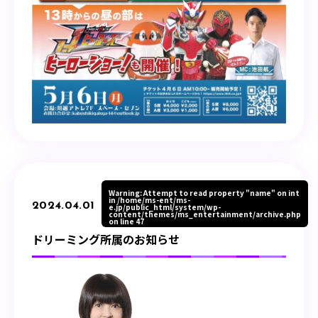
Warning
: Attempt to read property "name" on int
in
/home/ms-ent/ms-
2024.04.01
e.jp/public_html/system/wp-
content/themes/ms_entertainment/archive.php
on line
47
ドリーミング所属のお知らせ