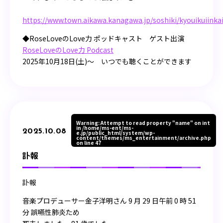
https://www.town.aikawa.kanagawa.jp/soshiki/kyouikuiink
◆RoseLoveのLove力 ポッドキャスト ゲスト出演
RoseLoveのLove力 Podcast
2025年10月18日(土)〜 いつでも聴くことができます
Warning
: Attempt to read property "name" on int
in
/home/ms-ent/ms-
2025.10.08
e.jp/public_html/system/wp-
content/themes/ms_entertainment/archive.php
on line
47
訃報
訃報
音楽プロデューサー金子洋明さん 9 月 29 日午前 0 時 51
分 誤嚥性肺炎ため