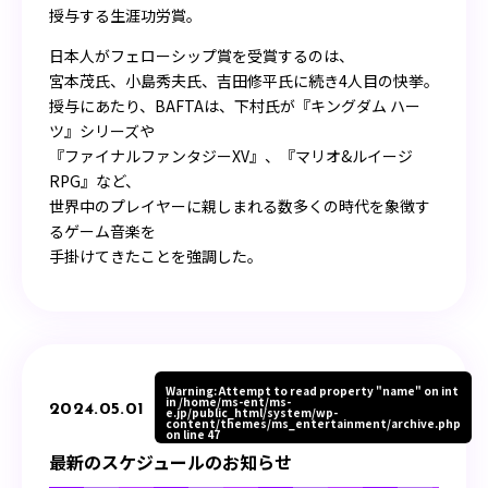
授与する生涯功労賞。
日本人がフェローシップ賞を受賞するのは、
宮本茂氏、小島秀夫氏、吉田修平氏に続き4人目の快挙。
授与にあたり、BAFTAは、下村氏が『キングダム ハー
ツ』シリーズや
『ファイナルファンタジーXV』、『マリオ&ルイージ
RPG』など、
世界中のプレイヤーに親しまれる数多くの時代を象徴す
るゲーム音楽を
手掛けてきたことを強調した。
Warning
: Attempt to read property "name" on int
in
/home/ms-ent/ms-
2024.05.01
e.jp/public_html/system/wp-
content/themes/ms_entertainment/archive.php
on line
47
最新のスケジュールのお知らせ