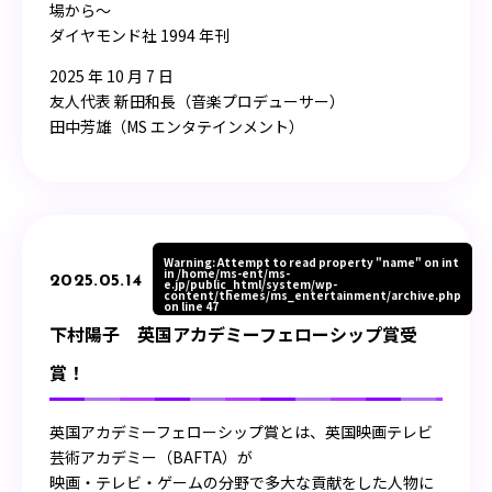
場から〜
ダイヤモンド社 1994 年刊
2025 年 10 月 7 日
友人代表 新田和長（音楽プロデューサー）
田中芳雄（MS エンタテインメント）
Warning
: Attempt to read property "name" on int
in
/home/ms-ent/ms-
2025.05.14
e.jp/public_html/system/wp-
content/themes/ms_entertainment/archive.php
on line
47
下村陽子 英国アカデミーフェローシップ賞受
賞！
英国アカデミーフェローシップ賞とは、英国映画テレビ
芸術アカデミー（BAFTA）が
映画・テレビ・ゲームの分野で多大な貢献をした人物に