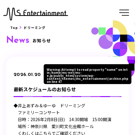
Top
ドリーミング
News
お知らせ
Warning
: Attempt to read property "name" on int
in
/home/ms-ent/ms-
2026.01.20
e.jp/public_html/system/wp-
content/themes/ms_entertainment/archive.php
on line
47
最新スケジュールのお知らせ
◆井上あずみ＆ゆーゆ ドリーミング
ファミリーコンサート
日時：2026年2月8日(日) 14:30開場 15:00開演
場所：神奈川県 愛川町文化会館ホール
くわしくはこちらでご確認ください