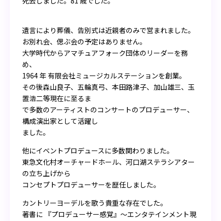
死去しました。81 歳でした。
遺言により葬儀、告別式は近親者のみで営まれました。
お別れ会、偲ぶ会の予定はありません。
大学時代からアマチュアフォーク団体のリーダーを務
め、
1964 年 有限会社ミュージカルステーションを創業。
その後森山良子、五輪真弓、本田路津子、加山雄三、玉
置浩二等現在に至るま
で多数のアーティストのコンサートのプロデューサー、
構成演出家として活躍し
ました。
他にイベントプロデュースに多数関わりました。
東急文化村オーチャードホール、河口湖ステラシアター
の立ち上げから
コンセプトプロデューサーを歴任しました。
カントリーヨーデルを歌う貴重な存在でした。
著書に 『プロデューサー感覚』〜エンタテインメント現