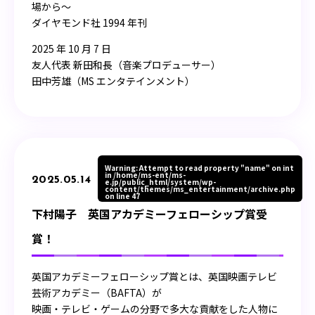
場から〜
ダイヤモンド社 1994 年刊
2025 年 10 月 7 日
友人代表 新田和長（音楽プロデューサー）
田中芳雄（MS エンタテインメント）
Warning
: Attempt to read property "name" on int
in
/home/ms-ent/ms-
2025.05.14
e.jp/public_html/system/wp-
content/themes/ms_entertainment/archive.php
on line
47
下村陽子 英国アカデミーフェローシップ賞受
賞！
英国アカデミーフェローシップ賞とは、英国映画テレビ
芸術アカデミー（BAFTA）が
映画・テレビ・ゲームの分野で多大な貢献をした人物に