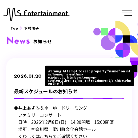
Top
下村陽子
News
お知らせ
Warning
: Attempt to read property "name" on int
in
/home/ms-ent/ms-
2026.01.20
e.jp/public_html/system/wp-
content/themes/ms_entertainment/archive.php
on line
47
最新スケジュールのお知らせ
◆井上あずみ＆ゆーゆ ドリーミング
ファミリーコンサート
日時：2026年2月8日(日) 14:30開場 15:00開演
場所：神奈川県 愛川町文化会館ホール
くわしくはこちらでご確認ください