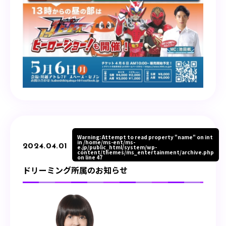
Warning
: Attempt to read property "name" on int
in
/home/ms-ent/ms-
2024.04.01
e.jp/public_html/system/wp-
content/themes/ms_entertainment/archive.php
on line
47
ドリーミング所属のお知らせ