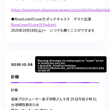
https://www.town.aikawa.kanagawa.jp/soshiki/kyouikuiink
◆RoseLoveのLove力 ポッドキャスト ゲスト出演
RoseLoveのLove力 Podcast
2025年10月18日(土)〜 いつでも聴くことができます
Warning
: Attempt to read property "name" on int
in
/home/ms-ent/ms-
2025.10.08
e.jp/public_html/system/wp-
content/themes/ms_entertainment/archive.php
on line
47
訃報
訃報
音楽プロデューサー金子洋明さん 9 月 29 日午前 0 時 51
分 誤嚥性肺炎ため