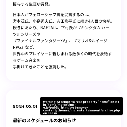
授与する生涯功労賞。
日本人がフェローシップ賞を受賞するのは、
宮本茂氏、小島秀夫氏、吉田修平氏に続き4人目の快挙。
授与にあたり、BAFTAは、下村氏が『キングダム ハー
ツ』シリーズや
『ファイナルファンタジーXV』、『マリオ&ルイージ
RPG』など、
世界中のプレイヤーに親しまれる数多くの時代を象徴す
るゲーム音楽を
手掛けてきたことを強調した。
Warning
: Attempt to read property "name" on int
in
/home/ms-ent/ms-
2024.05.01
e.jp/public_html/system/wp-
content/themes/ms_entertainment/archive.php
on line
47
最新のスケジュールのお知らせ